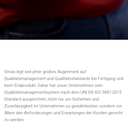
Omas legt seit jeher großes Augenmerk auf
Qualitätsmanagement und Qualitätsstandards bei Fertigung und
beim Endprodukt. Daher hat unser Unternehmen sein
Qualitätsmanagementsystem nach dem UNI EN ISO 9001:2015
Standard ausgerichtet, nicht nur um Sicherheit und
Zuverlässigkeit im Unternehmen zu gewährleisten, sondern vor
Allem den Anforderungen und Erwartungen der Kunden gerecht
zu werden.