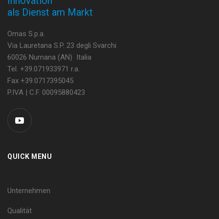
Innovation
als Dienst am Markt
Omas S.p.a.
Via Lauretana S.P. 23 degli Svarchi
60026 Numana (AN) Italia
Tel. +39.071933971 r.a.
Fax +39.0717395045
P.IVA | C.F. 00095880423
QUICK MENU
Unternehmen
Qualität