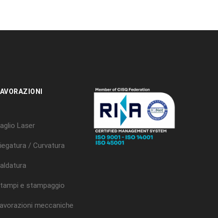
AVORAZIONI
aglio Laser
iegatura / Curvatura
aldatura
tampi e stampaggio
avorazioni meccaniche