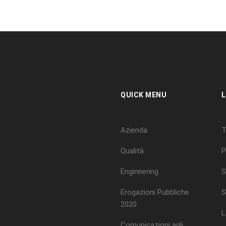
QUICK MENU
L
Azienda
T
Qualità
P
Engineering
S
Erogazioni Pubbliche
S
2020
L
Comunicazioni agli