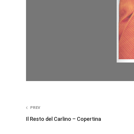
Post
PREV
Il Resto del Carlino – Copertina
navigation