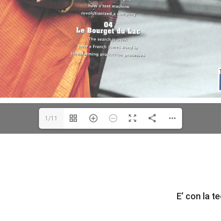
1/11
E’ con la t