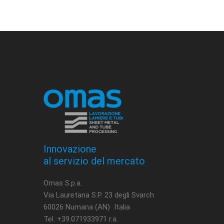
Innovazione
al servizio del mercato
Omas S.p.a.
Via Lauretana S.P. 23 degli Svarch
60026 Numana (AN) Italia
Tel. +39.071933971 r.a.