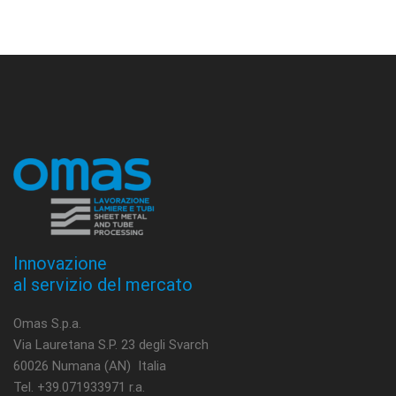
Innovazione
al servizio del mercato
Omas S.p.a.
Via Lauretana S.P. 23 degli Svarch
60026 Numana (AN) Italia
Tel. +39.071933971 r.a.