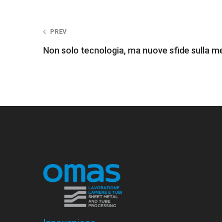
Post
PREV
Non solo tecnologia, ma nuove sfide sulla me
navigation