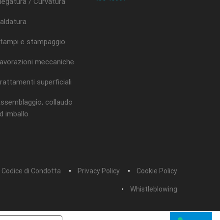
iegatura / Curvatura
aldatura
tampi e stampaggio
avorazioni meccaniche
rattamenti superficiali
ssemblaggio, collaudo
d imballo
Codice di Condotta
Privacy Policy
Cookie Policy
Whistleblowing