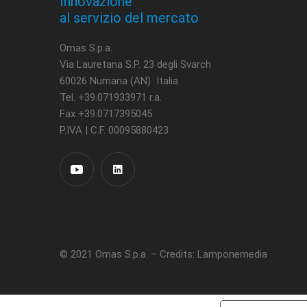
Innovazione
al servizio del mercato
Omas S.p.a.
Via Lauretana S.P. 23 degli Svarch
60026 Numana (AN) Italia
Tel. +39.071933971 r.a.
Fax +39.0717395045
P.IVA | C.F. 00095880423
© 2021 Omas S.p.a. –
Credits: Lamponemedia