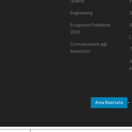
Qualità
P
Engineering
S
Erogazioni Pubbliche
S
2020
L
Comunicazioni agli
T
Investitori
A
e
Area Riservata