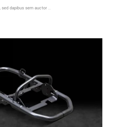
t, sed dapibus sem auctor …