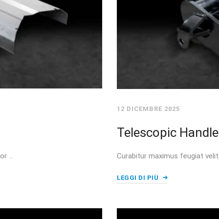
12 DICEMBRE 2025
Telescopic Handle
or …
Curabitur maximus feugiat veli
LEGGI DI PIÙ