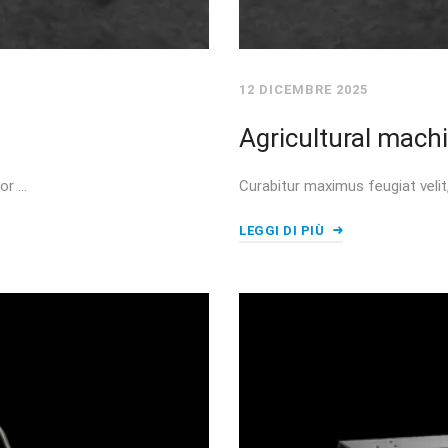
12 DICEMBRE 2025
Agricultural mach
or …
Curabitur maximus feugiat veli
LEGGI DI PIÙ