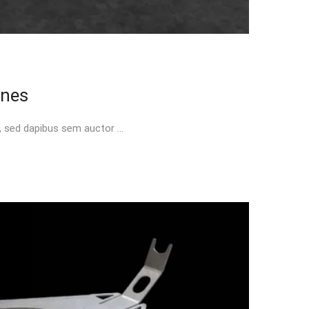
ines
t, sed dapibus sem auctor …