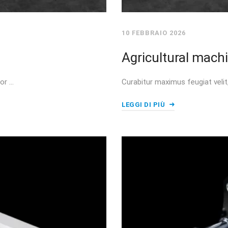
10 FEBBRAIO 2026
Agricultural mach
or …
Curabitur maximus feugiat veli
LEGGI DI PIÙ