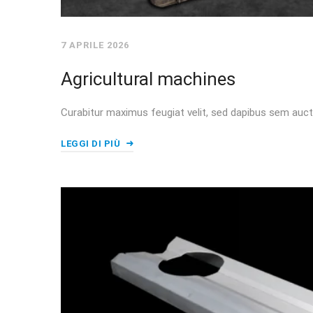
7 APRILE 2026
Agricultural machines
Curabitur maximus feugiat velit, sed dapibus sem auct
LEGGI DI PIÙ