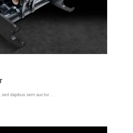
r
t, sed dapibus sem auctor …