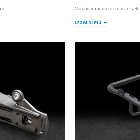
or …
Curabitur maximus feugiat veli
LEGGI DI PIÙ