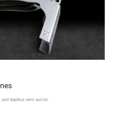
ines
t, sed dapibus sem auctor …