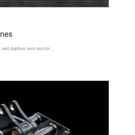
ines
t, sed dapibus sem auctor …