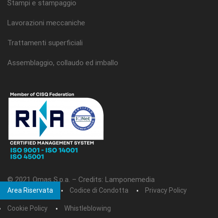
Stampi e stampaggio
Lavorazioni meccaniche
Trattamenti superficiali
Assemblaggio, collaudo ed imballo
© 2021 Omas S.p.a. –
Credits: Lamponemedia
Area Riservata
Codice di Condotta
Privacy Policy
Cookie Policy
Whistleblowing