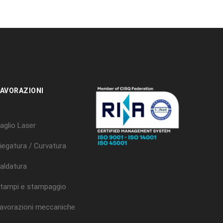
AVORAZIONI
aglio Laser
iegatura / Curvatura
aldatura
tampi e stampaggio
avorazioni meccaniche