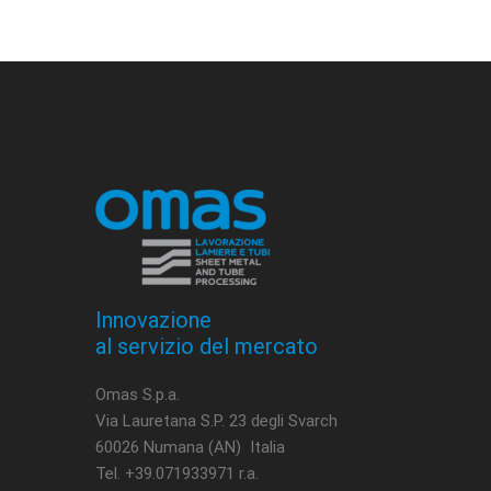
Innovazione
al servizio del mercato
Omas S.p.a.
Via Lauretana S.P. 23 degli Svarch
60026 Numana (AN) Italia
Tel. +39.071933971 r.a.