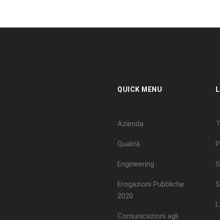
QUICK MENU
L
Azienda
T
Qualità
P
Engineering
S
Erogazioni Pubbliche
S
2020
L
Comunicazioni agli