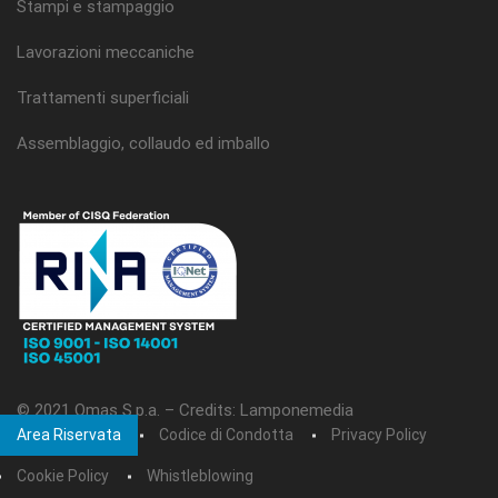
Stampi e stampaggio
Lavorazioni meccaniche
Trattamenti superficiali
Assemblaggio, collaudo ed imballo
© 2021 Omas S.p.a. –
Credits: Lamponemedia
Area Riservata
Codice di Condotta
Privacy Policy
Cookie Policy
Whistleblowing