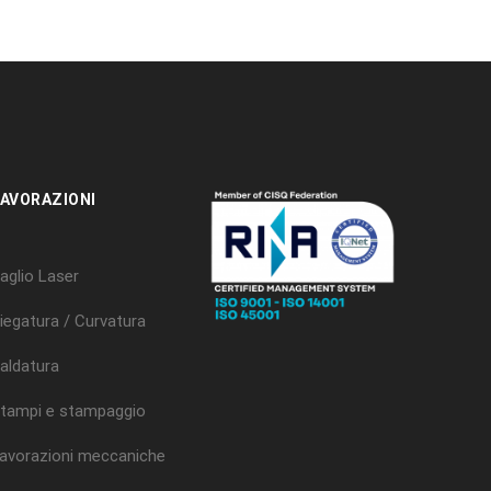
AVORAZIONI
aglio Laser
iegatura / Curvatura
aldatura
tampi e stampaggio
avorazioni meccaniche