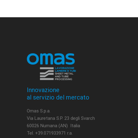
Innovazione
al servizio del mercato
Omas S.p.a.
Via Lauretana S.P. 23 degli Svarch
60026 Numana (AN) Italia
Tel. +39.071933971 r.a.