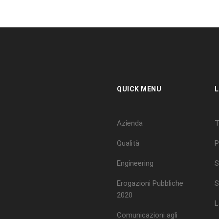
QUICK MENU
L
Azienda
T
Qualità
P
Engineering
S
Erogazioni Pubbliche
S
2020
L
Comunicazioni agli