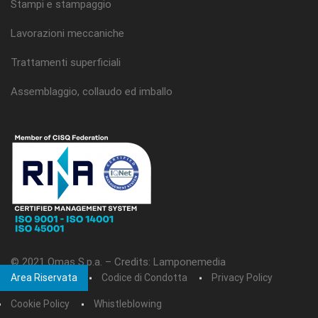
Stampi e stampaggio
Lavorazioni meccaniche
Trattamenti superficiali
Assemblaggio, collaudo ed imballo
© 2021 Omas S.p.a. –
Credits: Lamponemedia
Area Riservata
Codice di Condotta
Privacy Policy
Cookie Policy
Whistleblowing