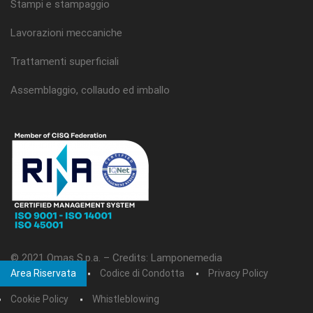
Stampi e stampaggio
Lavorazioni meccaniche
Trattamenti superficiali
Assemblaggio, collaudo ed imballo
© 2021 Omas S.p.a. –
Credits: Lamponemedia
Area Riservata
Codice di Condotta
Privacy Policy
Cookie Policy
Whistleblowing