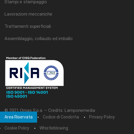
Stampi e stampaggio
Lavorazioni meccaniche
Trattamenti superficiali
Assemblaggio, collaudo ed imballo
© 2021 Omas S.p.a. –
Credits: Lamponemedia
Area Riservata
Codice di Condotta
Privacy Policy
Cookie Policy
Whistleblowing